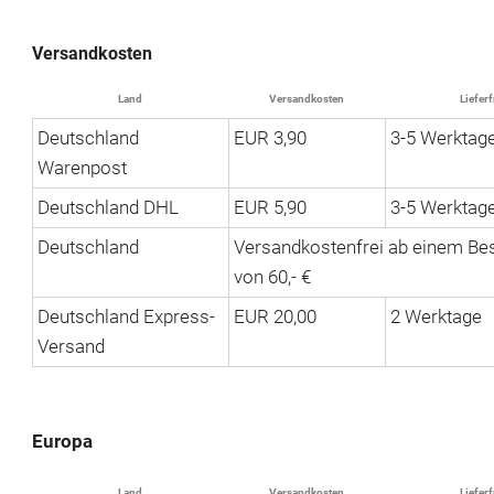
Versandkosten
Land
Versandkosten
Lieferf
Deutschland
EUR 3,90
3-5 Werktag
Warenpost
Deutschland DHL
EUR 5,90
3-5 Werktag
Deutschland
Versandkostenfrei ab einem Bes
von 60,- €
Deutschland Express-
EUR 20,00
2 Werktage
Versand
Europa
Land
Versandkosten
Lieferf