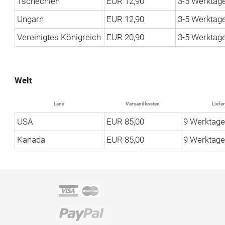
Tschechien
EUR 12,90
3-5 Werktag
Ungarn
EUR 12,90
3-5 Werktag
Vereinigtes Königreich
EUR 20,90
3-5 Werktag
Welt
Land
Versandkosten
Liefer
USA
EUR 85,00
9 Werktage
Kanada
EUR 85,00
9 Werktage