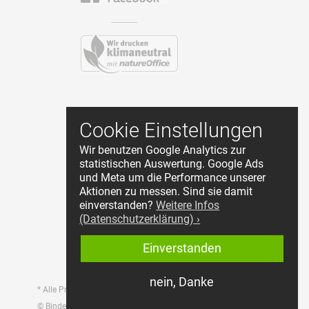
Kontakt
Cookie Einstellungen
AGB
Wir benutzen Google Analytics zur
Datenschutz
statistischen Auswertung. Google Ads
Impressum
und Meta um die Performance unserer
Cookie Einstellungen
Aktionen zu messen. Sind sie damit
Händler Login
einverstanden?
Weitere Infos
(Datenschutzerklärung) ›
Widerruf starten
Einverstanden
nein, Danke
* Alle Preise inkl. MwSt., zzgl. Versandkosten.
© Bindewerk GmbH & Co.KG